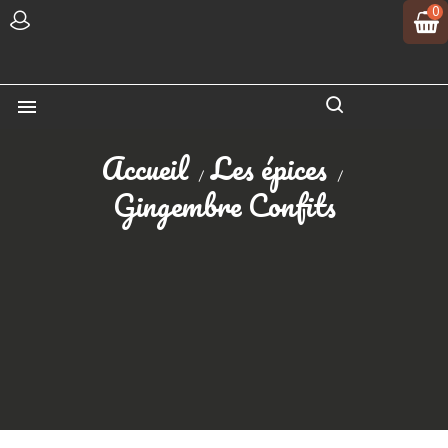
0

Accueil
Les épices
Gingembre Confits