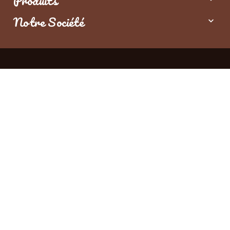
Produits
Notre Société
