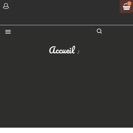
0

Accueil