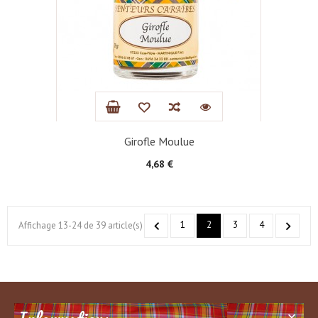
Girofle Moulue
Prix
4,68 €

1
2
3
4

Affichage 13-24 de 39 article(s)
Informations
