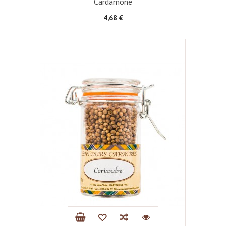
Cardamone
Prix
4,68 €